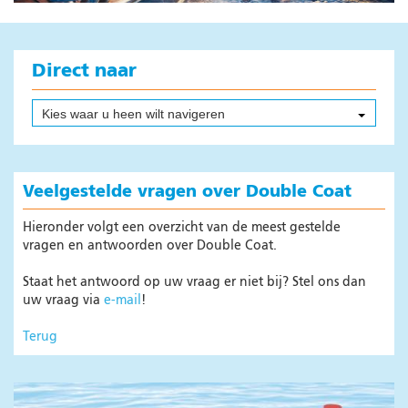
Producten
Kleuren
Instructie filmpjes
Direct naar
Systeemwijzer
Oppervlakte Calculator
Kies waar u heen wilt navigeren
Binnenvaart
Verkoopadressen
Veelgestelde vragen over Double Coat
Veilig werken
Online brochures
Hieronder volgt een overzicht van de meest gestelde
vragen en antwoorden over Double Coat.
Veelgestelde vragen
Nieuws
Staat het antwoord op uw vraag er niet bij? Stel ons dan
uw vraag via
e-mail
!
Composieten
Terug
Nieuws
Producten
Veilig werken