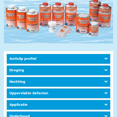
Kleuren
Model/malbouw
Systemen
Betonindustrie
Nieuws
Producten
Beton mallen
Antislip profiel
Kunststofvloeren
Droging
Nieuws
Producten
Hechting
Oppervlakte defecten
Applicatie
Onderhoud