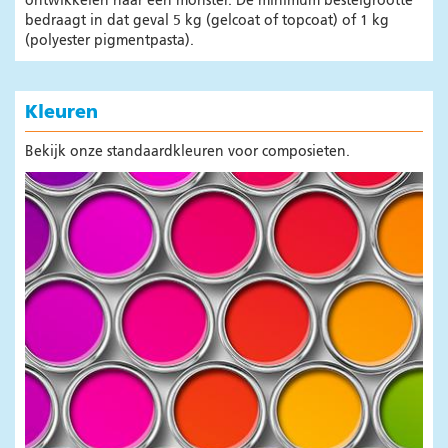
ontwikkelen naar een monster. De minimum bestelgrootte
Kleuren
bedraagt in dat geval 5 kg (gelcoat of topcoat) of 1 kg
(polyester pigmentpasta).
Model/malbouw
Systemen
Kleuren
Betonindustrie
Nieuws
Bekijk onze standaardkleuren voor composieten.
Producten
Beton mallen
Kunststofvloeren
Nieuws
Producten