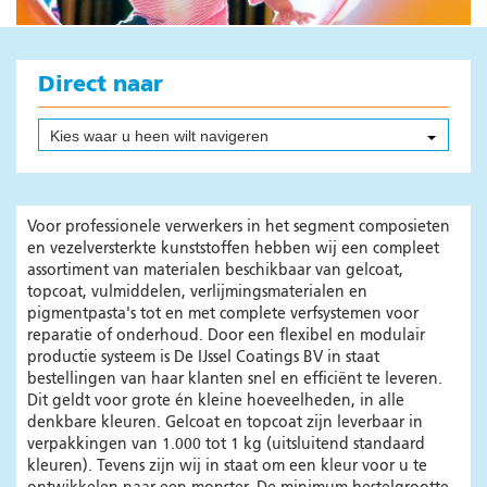
Producten
Kleuren
Instructie filmpjes
Direct naar
Systeemwijzer
Oppervlakte Calculator
Kies waar u heen wilt navigeren
Binnenvaart
Verkoopadressen
Voor professionele verwerkers in het segment composieten
Veilig werken
en vezelversterkte kunststoffen hebben wij een compleet
Online brochures
assortiment van materialen beschikbaar van gelcoat,
topcoat, vulmiddelen, verlijmingsmaterialen en
Veelgestelde vragen
pigmentpasta's tot en met complete verfsystemen voor
Nieuws
reparatie of onderhoud. Door een flexibel en modulair
productie systeem is De IJssel Coatings BV in staat
Composieten
bestellingen van haar klanten snel en efficiënt te leveren.
Dit geldt voor grote én kleine hoeveelheden, in alle
Nieuws
denkbare kleuren. Gelcoat en topcoat zijn leverbaar in
Producten
verpakkingen van 1.000 tot 1 kg (uitsluitend standaard
kleuren). Tevens zijn wij in staat om een kleur voor u te
Veilig werken