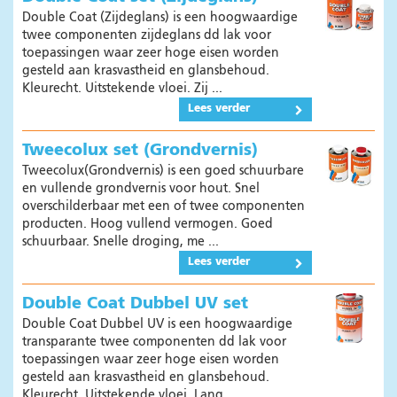
Kleuren
Double Coat (Zijdeglans) is een hoogwaardige
twee componenten zijdeglans dd lak voor
Model/malbouw
toepassingen waar zeer hoge eisen worden
Systemen
gesteld aan krasvastheid en glansbehoud.
Kleurecht. Uitstekende vloei. Zij ...
Betonindustrie
Lees verder
Nieuws
Tweecolux set (Grondvernis)
Producten
Tweecolux(Grondvernis) is een goed schuurbare
Beton mallen
en vullende grondvernis voor hout. Snel
overschilderbaar met een of twee componenten
Kunststofvloeren
producten. Hoog vullend vermogen. Goed
schuurbaar. Snelle droging, me ...
Nieuws
Lees verder
Producten
Double Coat Dubbel UV set
Double Coat Dubbel UV is een hoogwaardige
transparante twee componenten dd lak voor
toepassingen waar zeer hoge eisen worden
gesteld aan krasvastheid en glansbehoud.
Kleurecht. Uitstekende vloei. Lang ...