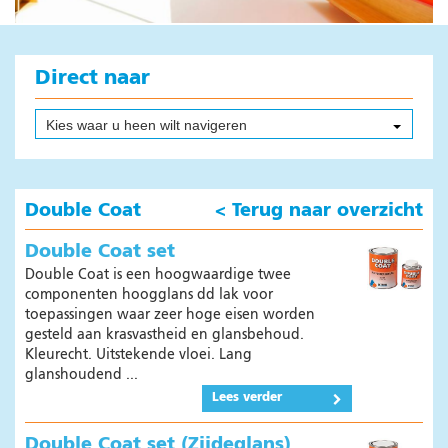
Producten
Kleuren
Instructie filmpjes
Direct naar
Systeemwijzer
Oppervlakte Calculator
Kies waar u heen wilt navigeren
Binnenvaart
Verkoopadressen
Double Coat
< Terug naar overzicht
Veilig werken
Online brochures
Double Coat set
Veelgestelde vragen
Double Coat is een hoogwaardige twee
componenten hoogglans dd lak voor
Nieuws
toepassingen waar zeer hoge eisen worden
gesteld aan krasvastheid en glansbehoud.
Composieten
Kleurecht. Uitstekende vloei. Lang
Nieuws
glanshoudend ...
Lees verder
Producten
Veilig werken
Double Coat set (Zijdeglans)